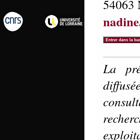
54063
nadine.
La pré
diffu
consul
reche
exploit