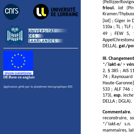
(
PellizzerRovign
frioul.
lat
(
Pi
Kramer/Thybus
[
lat
] ; Giger
in
110a ;
TL
;
TLF
49 ;
FEW
5, 
AppelChrestoma
DELLA
),
gal./po
III. Changement
*/
ˈlakt‑e
/ >
vén
2, § 385 ;
AIS
11
74 ;
Raynouard
DÉRom en anglais
Haute-Garonne]
Application gérée par la plateforme lexicographique ISIS
533 ;
ALF
746 
173),
esp.
leche
DELLA
;
DGLA
).
Commentaire.
reconstruire, s
*/ˈlakt‑e/
s.n. 
mammaires, lai