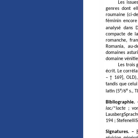
Les issu
genres dont el
roumaine (ci-de
féminin encore 
analysé dans
D
compacte de la 
romanche, fran
Romania, au-de
domaines asturi
domaine vénitie
Les trois
écrit. Le corréla
– † 169],
OLD
)
tandis que celui
e
e
latin (5
/6
s.,
T
Bibliographie. 
lac/*lacte
; vo
LausbergSprach
194 ;
StefenelliS
Signatures. –
révision généra