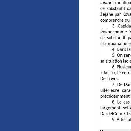
lapturi
, mentio
ce substantif d
Žejane par
Kova
comprendre qu’i
3.
Capida
laptur
comme for
ce substantif 
istroroumaine 
4. Dans la
5. On ren
sa situation isol
6. Plusie
« lait »), le cor
Deshayes
.
7. De Dar
ultérieure car
précédemment c
8. Le ca
largement, selo
DardelGenre
15-
9. Attesta