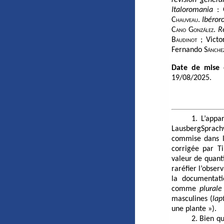
Italoromania
: 
Chauveau
.
Ibéror
Cano González
.
R
Baudinot
; Vict
Fernando
Sánche
Date de mise 
19/08/2025.
1. L’app
LausbergSprach
commise dans l
corrigée par
Ti
valeur de quant
raréfier l’obser
la documentati
comme
plural
masculines (
lap
une plante »).
2. Bien q